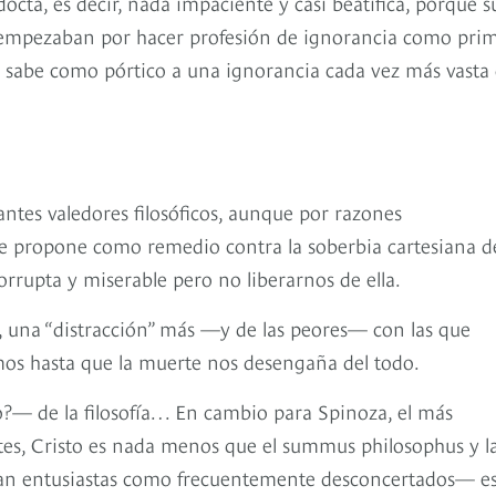
octa, es decir, nada impaciente y casi beatífica, porque s
os empezaban por hacer profesión de ignorancia como pri
o sabe como pórtico a una ignorancia cada vez más vasta
antes valedores filosóficos, aunque por razones
le propone como remedio contra la soberbia cartesiana de
orrupta y miserable pero no liberarnos de ella.
l, una “distracción” más —y de las peores— con las que
os hasta que la muerte nos desengaña del todo.
?— de la filosofía… En cambio para Spinoza, el más
tes, Cristo es nada menos que el summus philosophus y l
tan entusiastas como frecuentemente desconcertados— e