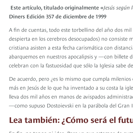
Este artículo, titulado originalmente «
Jesús según l
Diners Edición 357 de diciembre de 1999
A fin de cuentas, todo este torbellino del año dos mi
despierta en los cerebros desocupados) no consiste má
cristiana asisten a esta fecha carismática con distan
abarquemos en nuestros apocalipsis y —con billete 
celebran con la fastuosidad que sólo la Iglesia sabe d
De acuerdo, pero ¿es lo mismo que cumpla milenios e
más en Jesús de lo que ha inventado a su costa la igle
lleva dos mil años en manos de avispados administrad
—como supuso Dostoievski en la parábola del Gran I
Lea también: ¿Cómo será el futu
En fin, no tengo ni idea. Pero ya que estamos de cu