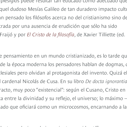
quel dudoso Mesías Galileo de tan duradero impacto cultu
n pensado los filósofos acerca no del cristianismo sino d
trada por una ausencia de erudición que sólo ha sido
Fraijó y por
El Cristo de la filosofía
, de Xavier Tilliette (ed.
 de pensamiento en un mundo cristianizado, es lo tarde q
ios de la época moderna los pensadores hablan de dogmas, 
clesiales pero olvidan al protagonista del invento. Quizá e
l cardenal Nicolás de Cusa. En su libro
De docta ignoranti
to, muy poco “existencial”: según el Cusano, Cristo en
entre la divinidad y su reflejo, el universo; lo máximo 
eado que oficiará como un microcosmos, encarnando a la