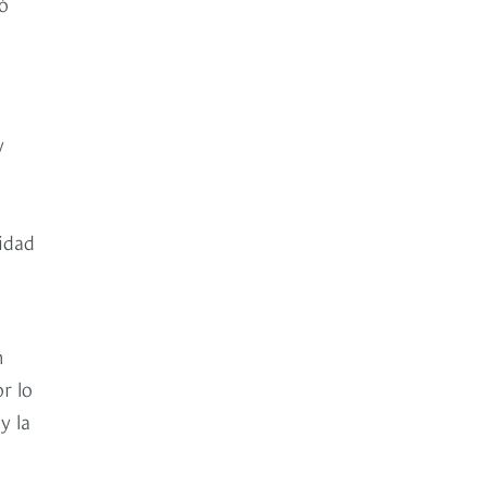
dó
y
lidad
n
r lo
y la