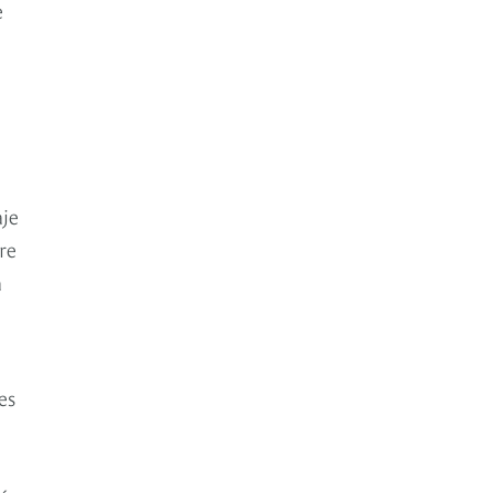
e
aje
re
a
es