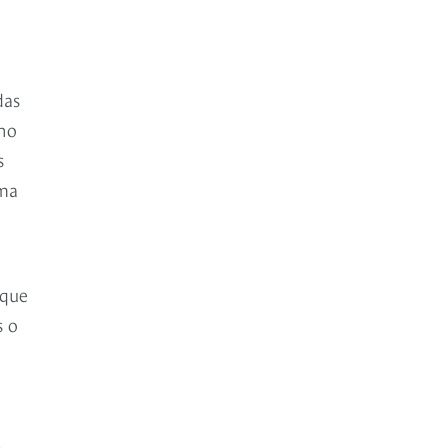
das
 no
s
oma
o
 que
s o
e