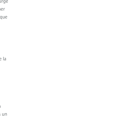
urge
mer
 que
 la
a
s un