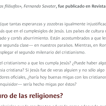
os filósofos», Fernando Savater
, fue publicado en Revista
l (que tantas esperanzas y zozobras igualmente injustifica
s que en el cumplesiglos de Jesús. Los países de cultura
ciado y cortés aburrimiento. Están acostumbrados a que le
de segunda clase— en nuestros paraísos. Mientras, en R
esplegar el segundo milenario del cristianismo.
l cristianismo a que los cumpla Jesús? ¿Puede haber alg
sia cristiana? Si Jesús fue de veras alguien y no sólo algo
ores oficiales, ¿haría hoy buenas migas con los cristiano
nquisidor— sería hecho migas por éstos?
ro de las religiones?
mplesiglos puede resultar tan educado como adecuado qu