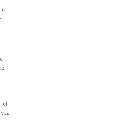
ral.
e
ue
de
l
a
,
—el
 vez