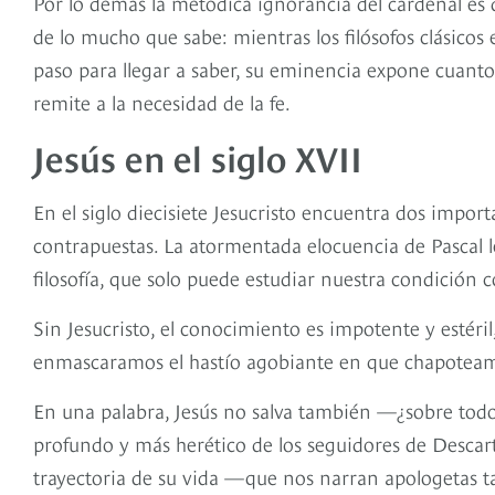
Por lo demás la metódica ignorancia del cardenal es d
de lo mucho que sabe: mientras los filósofos clásic
paso para llegar a saber, su eminencia expone cuant
remite a la necesidad de la fe.
Jesús en el siglo XVII
En el siglo diecisiete Jesucristo encuentra dos import
contrapuestas. La atormentada elocuencia de Pascal 
filosofía, que solo puede estudiar nuestra condición c
Sin Jesucristo, el conocimiento es impotente y estéri
enmascaramos el hastío agobiante en que chapoteam
En una palabra, Jesús no salva también —¿sobre todo
profundo y más herético de los seguidores de Descar
trayectoria de su vida —que nos narran apologetas 