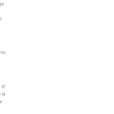
go
l
za,
e
 el
 la
e