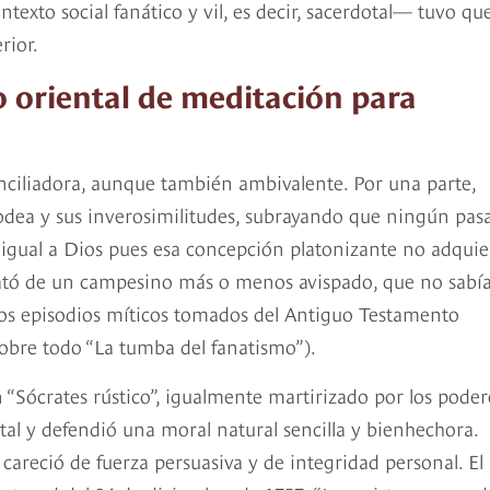
texto social fanático y vil, es decir, sacerdotal— tuvo qu
rior.
 oriental de meditación para
onciliadora, aunque también ambivalente. Por una parte,
rodea y sus inverosimilitudes, subrayando que ningún pas
 igual a Dios pues esa concepción platonizante no adquie
 trató de un campesino más o menos avispado, que no sabí
unos episodios míticos tomados del Antiguo Testamento
sobre todo “La tumba del fanatismo”).
 “Sócrates rústico”, igualmente martirizado por los poder
tal y defendió una moral natural sencilla y bienhechora.
careció de fuerza persuasiva y de integridad personal. El