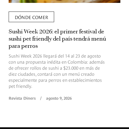
DÓNDE COMER
Sushi Week 2026: el primer festival de
L
sushi pet friendly del país tendrá menú
s
para perros
v
Sushi Week 2026 llegará del 14 al 23 de agosto
D
con una propuesta inédita en Colombia: además
d
de ofrecer rollos de sushi a $23.000 en más de
s
diez ciudades, contará con un menú creado
o
especialmente para perros en establecimientos
e
pet friendly.
R
Revista Diners
/
agosto 9, 2026