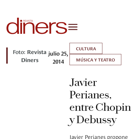
CULTURA
Foto:
Revista
julio 25,
Diners
MÚSICA Y TEATRO
2014
Javier
Perianes,
entre Chopin
y Debussy
Javier Perianes propone