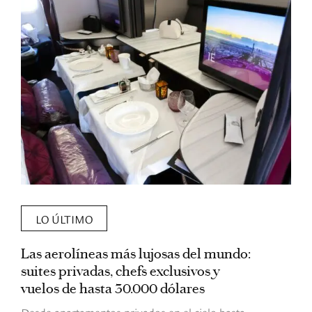
LO ÚLTIMO
Las aerolíneas más lujosas del mundo:
E
suites privadas, chefs exclusivos y
d
vuelos de hasta 30.000 dólares
E
c
Desde apartamentos privados en el cielo hasta