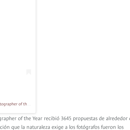
Una publicación compartida de The International Landscape Photographer of the Year (@ilpoty)
grapher of the Year recibió 3645 propuestas de alrededor 
ión que la naturaleza exige a los fotógrafos fueron los