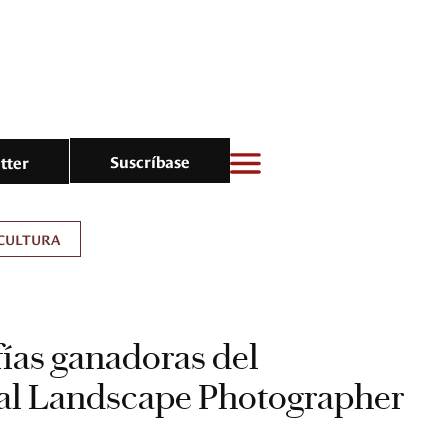
Suscríbase
tter
CULTURA
fías ganadoras del
nal Landscape Photographer