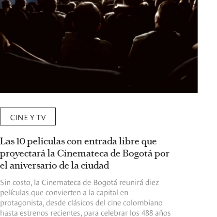
CINE Y TV
Las 10 películas con entrada libre que
proyectará la Cinemateca de Bogotá por
el aniversario de la ciudad
Sin costo, la Cinemateca de Bogotá reunirá diez
películas que convierten a la capital en
protagonista, desde clásicos del cine colombiano
hasta estrenos recientes, para celebrar los 488 años