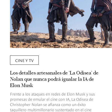
CINE Y TV
Los detalles artesanales de ‘La Odisea’ de
Nolan que nunca podrá igualar la IA de
Elon Musk
Frente a los ataques en redes de Elon Musk y sus
promesas de emular el cine con IA, La Odisea de
Christopher Nolan se afianza como un éxito
taquillero multimillonario sustentado en el cine