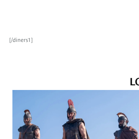
[/diners1]
L