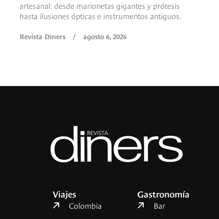
artesanal: desde marionetas gigantes y prótesis
hasta ilusiones ópticas e instrumentos antiguos.
Revista Diners
/
agosto 6, 2026
Viajes
Gastronomía
Colombia
Bar