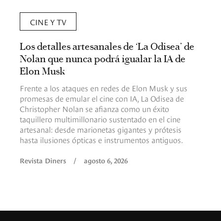
CINE Y TV
Los detalles artesanales de ‘La Odisea’ de
Nolan que nunca podrá igualar la IA de
Elon Musk
Frente a los ataques en redes de Elon Musk y sus
promesas de emular el cine con IA, La Odisea de
Christopher Nolan se afianza como un éxito
taquillero multimillonario sustentado en el cine
artesanal: desde marionetas gigantes y prótesis
hasta ilusiones ópticas e instrumentos antiguos.
Revista Diners
/
agosto 6, 2026