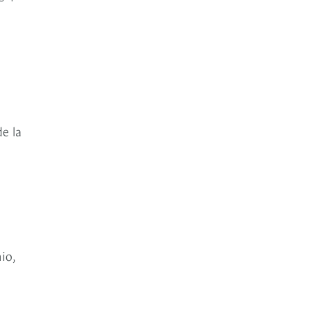
e la
io,