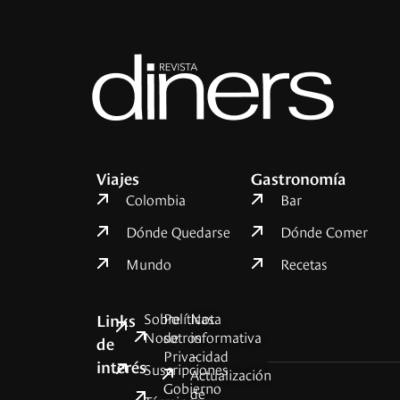
Viajes
Gastronomía
Colombia
Bar
Dónde Quedarse
Dónde Comer
Mundo
Recetas
Sobre
Políticas
Nota
Links
Nosotros
de
informativa
de
Privacidad
–
interés
Suscripciones
Actualización
Gobierno
de