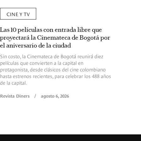
CINE Y TV
Las 10 películas con entrada libre que
proyectará la Cinemateca de Bogotá por
el aniversario de la ciudad
Sin costo, la Cinemateca de Bogotá reunirá diez
películas que convierten a la capital en
protagonista, desde clásicos del cine colombiano
hasta estrenos recientes, para celebrar los 488 años
de la capital.
Revista Diners
/
agosto 6, 2026