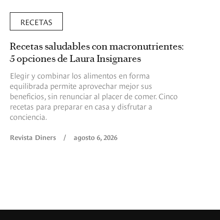
RECETAS
Recetas saludables con macronutrientes:
5 opciones de Laura Insignares
Elegir y combinar los alimentos en forma
equilibrada permite aprovechar mejor sus
beneficios, sin renunciar al placer de comer. Cinco
recetas para preparar en casa y disfrutar a
conciencia.
Revista Diners
/
agosto 6, 2026