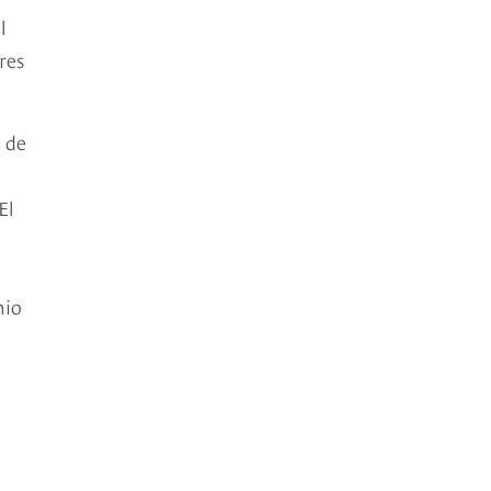
l
res
s de
El
nio