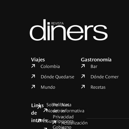
Viajes
Gastronomía
Colombia
Bar
Dónde Quedarse
Dónde Comer
Mundo
Recetas
Sobre
Políticas
Nota
Links
Nosotros
de
informativa
de
Privacidad
–
interés
Suscripciones
Actualización
Gobierno
de