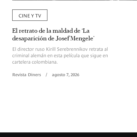
CINE Y TV
El retrato de la maldad de ‘La
desaparición de Josef Mengele’
El director ruso Kirill Serebrennikov retrata al
criminal alemán en esta película que sigue en
cartelera colombiana.
Revista Diners
/
agosto 7, 2026