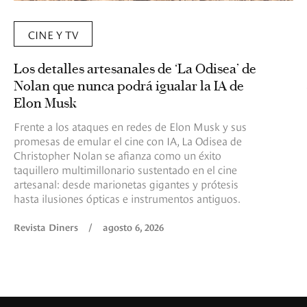
CINE Y TV
Los detalles artesanales de ‘La Odisea’ de
Nolan que nunca podrá igualar la IA de
Elon Musk
Frente a los ataques en redes de Elon Musk y sus
promesas de emular el cine con IA, La Odisea de
Christopher Nolan se afianza como un éxito
taquillero multimillonario sustentado en el cine
artesanal: desde marionetas gigantes y prótesis
hasta ilusiones ópticas e instrumentos antiguos.
Revista Diners
/
agosto 6, 2026