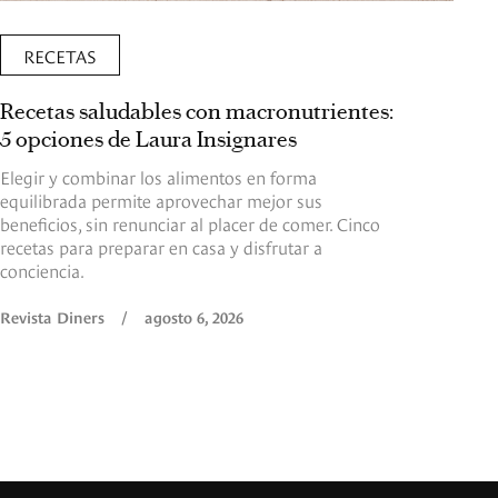
RECETAS
Recetas saludables con macronutrientes:
5 opciones de Laura Insignares
Elegir y combinar los alimentos en forma
equilibrada permite aprovechar mejor sus
beneficios, sin renunciar al placer de comer. Cinco
recetas para preparar en casa y disfrutar a
conciencia.
Revista Diners
/
agosto 6, 2026