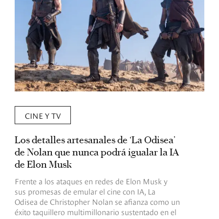
CINE Y TV
Los detalles artesanales de ‘La Odisea’
R
de Nolan que nunca podrá igualar la IA
m
de Elon Musk
I
Frente a los ataques en redes de Elon Musk y
E
sus promesas de emular el cine con IA, La
e
Odisea de Christopher Nolan se afianza como un
b
éxito taquillero multimillonario sustentado en el
C