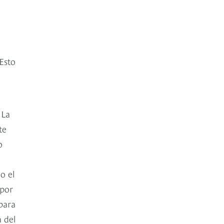
Esto
 La
te
o
o el
 por
para
a del