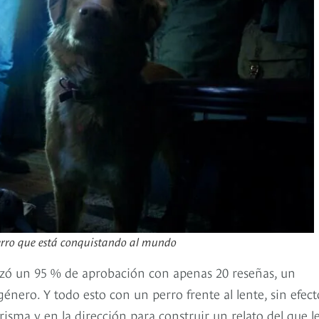
perro que está conquistando al mundo
nzó un 95 % de aprobación con apenas 20 reseñas, un
énero. Y todo esto con un perro frente al lente, sin efect
risma y en la dirección para construir un relato del que l