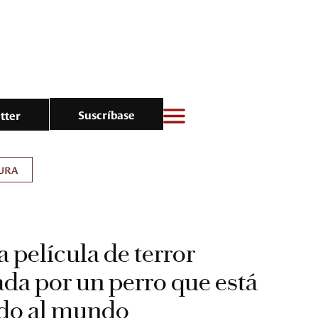
Suscríbase
tter
URA
 película de terror
da por un perro que está
do al mundo