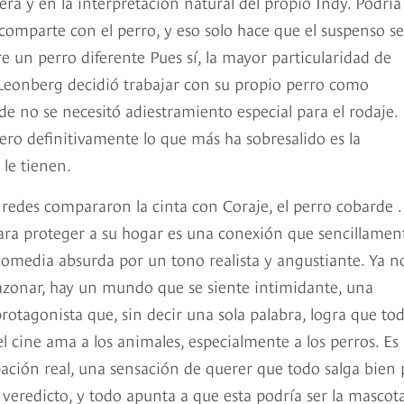
era y en la interpretación natural del propio Indy. Podría
omparte con el perro, y eso solo hace que el suspenso se
e un perro diferente Pues sí, la mayor particularidad de
 Leonberg decidió trabajar con su propio perro como
de no se necesitó adiestramiento especial para el rodaje. 
ero definitivamente lo que más ha sobresalido es la
 le tienen.
as redes compararon la cinta con Coraje, el perro cobarde .
ara proteger a su hogar es una conexión que sencillamen
 comedia absurda por un tono realista y angustiante. Ya n
razonar, hay un mundo que se siente intimidante, una
otagonista que, sin decir una sola palabra, logra que tod
el cine ama a los animales, especialmente a los perros. Es
ación real, una sensación de querer que todo salga bien 
su veredicto, y todo apunta a que esta podría ser la mascot