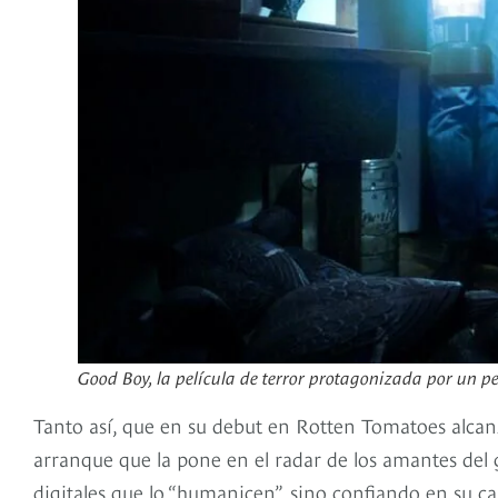
Good Boy, la película de terror protagonizada por un 
Tanto así, que en su debut en Rotten Tomatoes alca
arranque que la pone en el radar de los amantes del g
digitales que lo “humanicen”, sino confiando en su ca