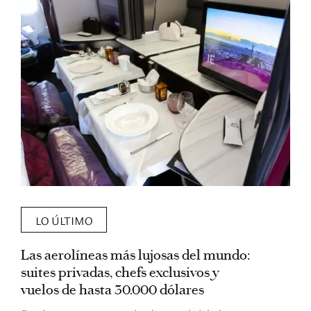
LO ÚLTIMO
Las aerolíneas más lujosas del mundo:
E
suites privadas, chefs exclusivos y
d
vuelos de hasta 30.000 dólares
E
c