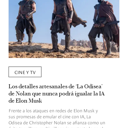
CINE Y TV
Los detalles artesanales de ‘La Odisea’
R
de Nolan que nunca podrá igualar la IA
m
de Elon Musk
I
Frente a los ataques en redes de Elon Musk y
E
sus promesas de emular el cine con IA, La
e
Odisea de Christopher Nolan se afianza como un
b