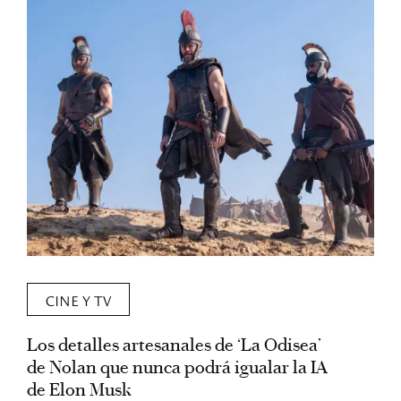
CINE Y TV
Los detalles artesanales de ‘La Odisea’
R
de Nolan que nunca podrá igualar la IA
m
de Elon Musk
I