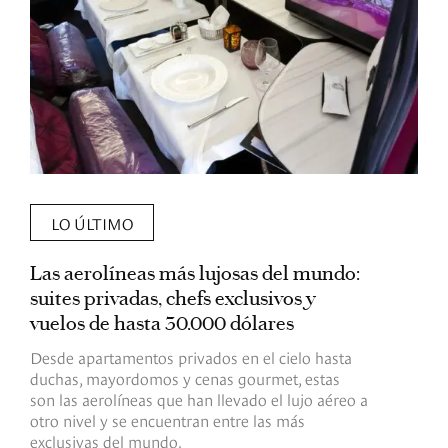
LO ÚLTIMO
Las aerolíneas más lujosas del mundo:
E
suites privadas, chefs exclusivos y
d
vuelos de hasta 30.000 dólares
E
c
Desde apartamentos privados en el cielo hasta
c
duchas, mayordomos y cenas gourmet, estas
son las aerolíneas que han llevado el lujo aéreo a
R
otro nivel y se encuentran entre las más
exclusivas del mundo.