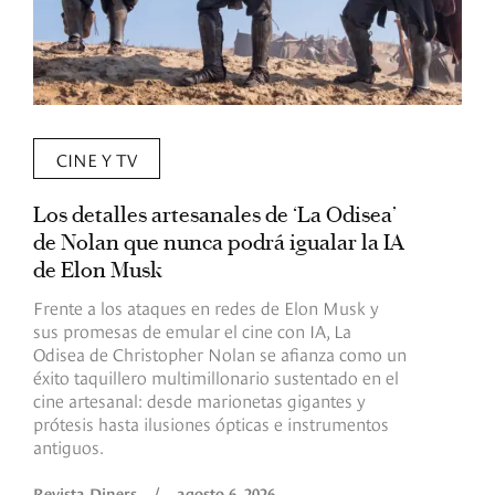
CINE Y TV
Los detalles artesanales de ‘La Odisea’
R
de Nolan que nunca podrá igualar la IA
m
de Elon Musk
I
Frente a los ataques en redes de Elon Musk y
E
sus promesas de emular el cine con IA, La
e
Odisea de Christopher Nolan se afianza como un
b
éxito taquillero multimillonario sustentado en el
C
cine artesanal: desde marionetas gigantes y
c
prótesis hasta ilusiones ópticas e instrumentos
antiguos.
R
Revista Diners
/
agosto 6, 2026