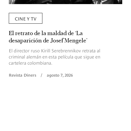
CINE Y TV
El retrato de la maldad de ‘La
L
desaparición de Josef Mengele’
d
d
El director ruso Kirill Serebrennikov retrata al
criminal alemán en esta película que sigue en
F
cartelera colombiana.
s
O
Revista Diners
/
agosto 7, 2026
é
c
p
a
R