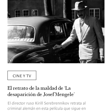
CINE Y TV
El retrato de la maldad de ‘La
L
desaparición de Josef Mengele’
d
d
El director ruso Kirill Serebrennikov retrata al
criminal alemán en esta película que sigue en
F