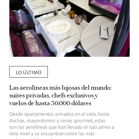
LO ÚLTIMO
Las aerolíneas más lujosas del mundo:
E
suites privadas, chefs exclusivos y
d
vuelos de hasta 30.000 dólares
E
c
Desde apartamentos privados en el cielo hasta
c
duchas, mayordomos y cenas gourmet, estas
son las aerolíneas que han llevado el lujo aéreo a
R
otro nivel y se encuentran entre las más