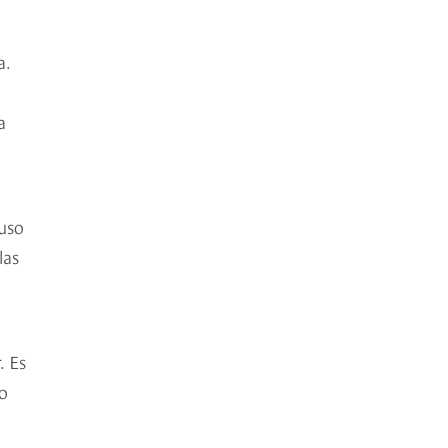
a.
a
puso
las
. Es
o