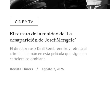
CINE Y TV
El retrato de la maldad de ‘La
desaparición de Josef Mengele’
El director ruso Kirill Serebrennikov retrata al
criminal alemán en esta película que sigue en
cartelera colombiana.
Revista Diners
/
agosto 7, 2026