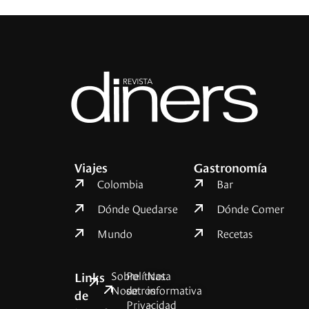
Viajes
Gastronomía
Colombia
Bar
Dónde Quedarse
Dónde Comer
Mundo
Recetas
Sobre
Políticas
Nota
Links
Nosotros
de
informativa
de
Privacidad
–