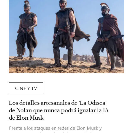
CINE Y TV
Los detalles artesanales de ‘La Odisea’
R
de Nolan que nunca podrá igualar la IA
m
de Elon Musk
I
Frente a los ataques en redes de Elon Musk y
E