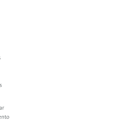
s
s
ar
ento