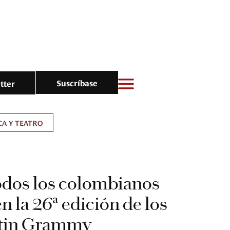
Suscríbase
tter
A Y TEATRO
odos los colombianos
n la 26ª edición de los
atin Grammy