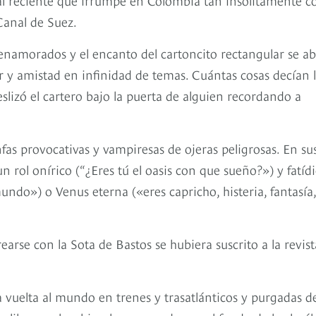
Canal de Suez.
e enamorados y el encanto del cartoncito rectangular se ab
y amistad en infinidad de temas. Cuántas cosas decían l
eslizó el cartero bajo la puerta de alguien recordando a
nfas provocativas y vampiresas de ojeras peligrosas. En su
n rol onírico (“¿Eres tú el oasis con que sueño?») y fatíd
ndo») o Venus eterna («eres capricho, histeria, fantasía,
arse con la Sota de Bastos se hubiera suscrito a la revist
 vuelta al mundo en trenes y trasatlánticos y purgadas d