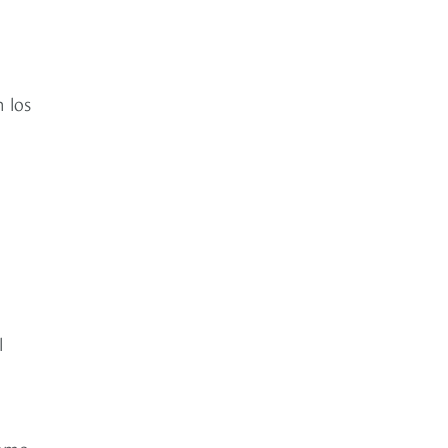
 los
l
como