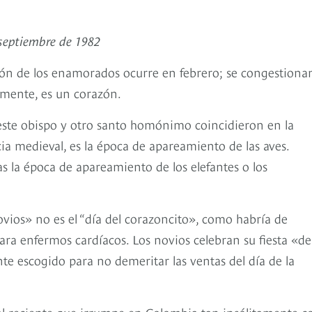
 septiembre de 1982
ción de los enamorados ocurre en febrero; se congestionan
lmente, es un corazón.
 este obispo y otro santo homónimo coincidieron en la
 medieval, es la época de apareamiento de las aves.
as la época de apareamiento de los elefantes o los
ovios» no es el “día del corazoncito», como habría de
ra enfermos cardíacos. Los novios celebran su fiesta «de
e escogido para no demeritar las ventas del día de la
ial reciente que irrumpe en Colombia tan insólitamente 