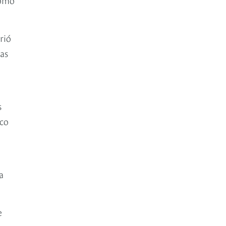
rió
as
s
ico
a
e