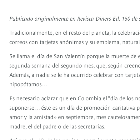
Publicado originalmente en Revista Diners Ed. 150 de
Tradicionalmente, en el resto del planeta, la celebra
correos con tarjetas anónimas y su emblema, natura
Se llama el día de San Valentín porque la muerte de
segunda semana del segundo mes, que, según creencia
Además, a nadie se le ha ocurrido celebrar con tarjet
hipopótamos…
Es necesario aclarar que en Colombia el “día de los n
suponerse… éste es un día de promoción caritativa pa
amor y la amistad» en septiembre, mes cautelosament
madre, el del padre o de las secretarias.
Así que el «día de los novios» es un invento comerc