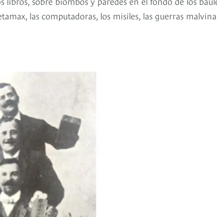
s libros, sobre biombos y paredes en el fondo de los baúl
 betamax, las computadoras, los misiles, las guerras malvina