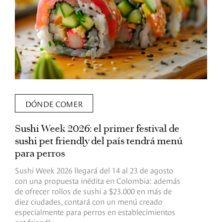
DÓNDE COMER
Sushi Week 2026: el primer festival de
L
sushi pet friendly del país tendrá menú
s
para perros
v
Sushi Week 2026 llegará del 14 al 23 de agosto
D
con una propuesta inédita en Colombia: además
d
de ofrecer rollos de sushi a $23.000 en más de
s
diez ciudades, contará con un menú creado
o
especialmente para perros en establecimientos
e
pet friendly.