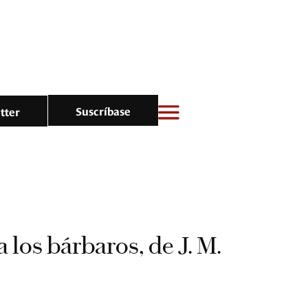
Suscríbase
tter
 los bárbaros, de J. M.