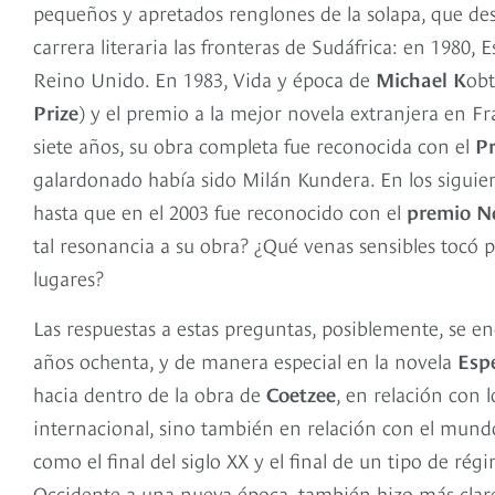
pequeños y apretados renglones de la solapa, que d
carrera literaria las fronteras de Sudáfrica: en 1980
Reino Unido. En 1983, Vida y época de
Michael K
obt
Prize
) y el premio a la mejor novela extranjera en Fr
siete años, su obra completa fue reconocida con el
P
galardonado había sido Milán Kundera. En los sigui
hasta que en el 2003 fue reconocido con el
premio N
tal resonancia a su obra? ¿Qué venas sensibles tocó p
lugares?
Las respuestas a estas preguntas, posiblemente, se e
años ochenta, y de manera especial en la novela
Esp
hacia dentro de la obra de
Coetzee
, en relación con
internacional, sino también en relación con el mundo
como el final del siglo XX y el final de un tipo de rég
Occidente a una nueva época, también hizo más claros