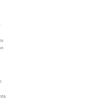
y
os
on
e
sta