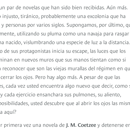
un par de novelas que han sido bien recibidas. Aún más.
injusto, tiránico, probablemente una excolonia que ha
 y personas por varios siglos. Supongamos, por último, q
ilmente, utilizando su pluma como una navaja para rasgar
 nacido, vislumbrando una especie de luz a la distancia.
e sus protagonistas inicia su escape, las luces que los
erminan en nuevos muros que sus manos tientan como si
ra reconocer que son las viejas murallas del régimen en q
 cerrar los ojos. Pero hay algo más. A pesar de que las
es, cada vez usted encuentra algo nuevo que decir, como s
y cada ejercicio ensanchara sus pulmones, su aliento,
 posibilidades, usted descubre que al abrir los ojos las mis
ta aquí?
por primera vez una novela de
J. M. Coetzee
y detenerse en