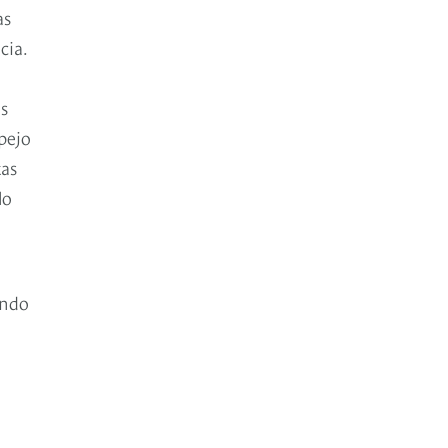
as
cia.
s
pejo
tas
lo
undo