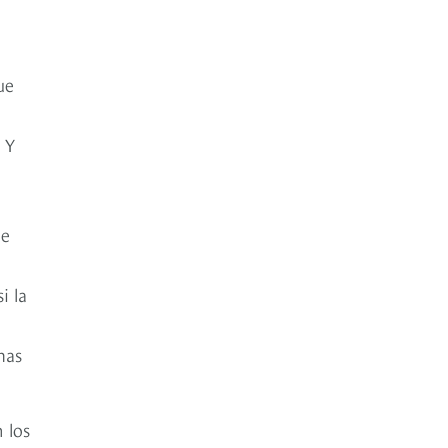
ue
 Y
ue
i la
mas
 los