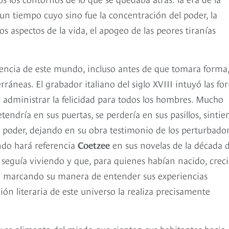
, un tiempo cuyo sino fue la concentración del poder, la
os aspectos de la vida, el apogeo de las peores tiranías
lencia de este mundo, incluso antes de que tomara forma,
áneas. El grabador italiano del siglo XVIII intuyó las fo
y administrar la felicidad para todos los hombres. Mucho
etendría en sus puertas, se perdería en sus pasillos, sinti
el poder, dejando en su obra testimonio de los perturbado
undo hará referencia
Coetzee
en sus novelas de la década 
 seguía viviendo y que, para quienes habían nacido, crec
uía marcando su manera de entender sus experiencias
n literaria de este universo la realiza precisamente
 se alimenta del miedo que sienten sus habitantes hacia