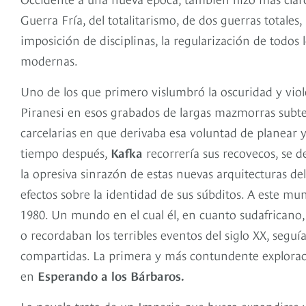
Guerra Fría, del totalitarismo, de dos guerras totales
imposición de disciplinas, la regularización de todos l
modernas.
Uno de los que primero vislumbró la oscuridad y vio
Piranesi en esos grabados de largas mazmorras subterr
carcelarias en que derivaba esa voluntad de planear 
tiempo después,
Kafka
recorrería sus recovecos, se d
la opresiva sinrazón de estas nuevas arquitecturas d
efectos sobre la identidad de sus súbditos. A este m
1980. Un mundo en el cual él, en cuanto sudafricano,
o recordaban los terribles eventos del siglo XX, seg
compartidas. La primera y más contundente exploració
en
Esperando a los Bárbaros.
La novela trata de un Imperio que busca expandirse y