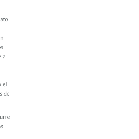
dato
ón
os
e a
 el
s de
curre
as