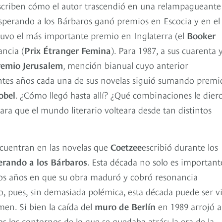
escriben cómo el autor trascendió en una relampagueante
, Esperando a los Bárbaros ganó premios en Escocia y en el
uvo el más importante premio en Inglaterra (el
Booker
ancia (
Prix Étranger Femina
). Para 1987, a sus cuarenta 
remio Jerusalem
, mención bianual cuyo anterior
entes años cada una de sus novelas siguió sumando premi
obel
. ¿Cómo llegó hasta allí? ¿Qué combinaciones le dier
ara que el mundo literario volteara desde tan distintos
ncuentran en las novelas que
Coetzee
escribió durante los
erando a los Bárbaros
. Esta década no solo es important
 los años en que su obra maduró y cobró resonancia
, pues, sin demasiada polémica, esta década puede ser vi
imen. Si bien la caída del
muro de Berlín
en 1989 arrojó a
 los contornos de lo que se quedaba atrás: la era de la