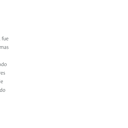
 fue
rmas
endo
res
de
ido