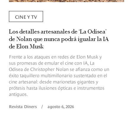
CINE Y TV
Los detalles artesanales de ‘La Odisea’
R
de Nolan que nunca podrá igualar la IA
m
de Elon Musk
I
Frente a los ataques en redes de Elon Musk y
E
sus promesas de emular el cine con IA, La
e
Odisea de Christopher Nolan se afianza como un
b
éxito taquillero multimillonario sustentado en el
C
cine artesanal: desde marionetas gigantes y
c
prótesis hasta ilusiones ópticas e instrumentos
antiguos.
R
Revista Diners
/
agosto 6, 2026