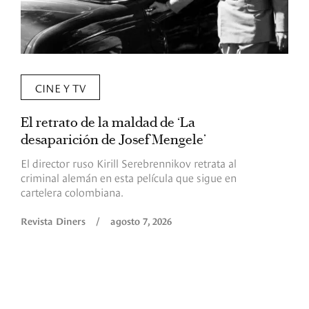
CINE Y TV
El retrato de la maldad de ‘La
L
desaparición de Josef Mengele’
d
d
El director ruso Kirill Serebrennikov retrata al
criminal alemán en esta película que sigue en
F
cartelera colombiana.
s
O
Revista Diners
/
agosto 7, 2026
é
c
p
a
R