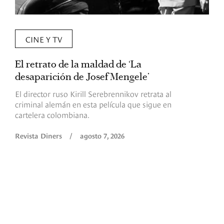
CINE Y TV
El retrato de la maldad de ‘La
L
desaparición de Josef Mengele’
d
d
El director ruso Kirill Serebrennikov retrata al
criminal alemán en esta película que sigue en
F
cartelera colombiana.
s
O
Revista Diners
/
agosto 7, 2026
é
c
p
a
R