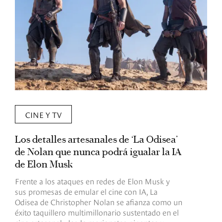
CINE Y TV
Los detalles artesanales de ‘La Odisea’
R
de Nolan que nunca podrá igualar la IA
m
de Elon Musk
I
Frente a los ataques en redes de Elon Musk y
E
sus promesas de emular el cine con IA, La
e
Odisea de Christopher Nolan se afianza como un
b
éxito taquillero multimillonario sustentado en el
C