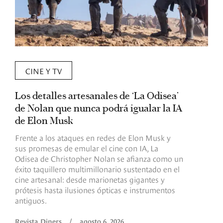
CINE Y TV
Los detalles artesanales de ‘La Odisea’
R
de Nolan que nunca podrá igualar la IA
m
de Elon Musk
I
Frente a los ataques en redes de Elon Musk y
E
sus promesas de emular el cine con IA, La
e
Odisea de Christopher Nolan se afianza como un
b
éxito taquillero multimillonario sustentado en el
C
cine artesanal: desde marionetas gigantes y
c
prótesis hasta ilusiones ópticas e instrumentos
antiguos.
R
Revista Diners
/
agosto 6, 2026