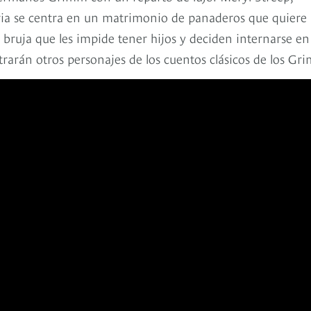
ria se centra en un matrimonio de panaderos que quiere
ruja que les impide tener hijos y deciden internarse en 
trarán otros personajes de los cuentos clásicos de los Gr