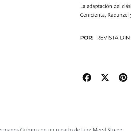
La adaptación del clá
Cenicienta, Rapunzel 
POR:
REVISTA DI
hermanos Grimm con un reparto de lujo: Meryl Streep,