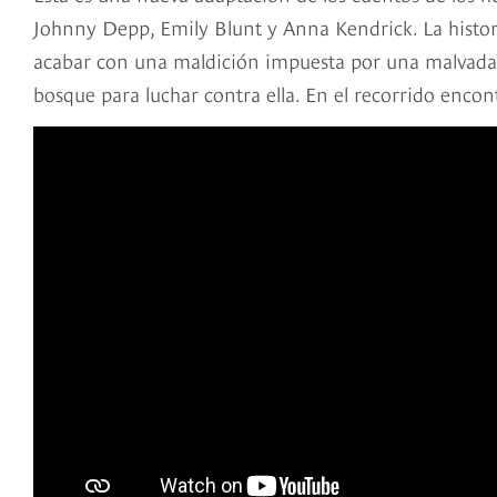
Johnny Depp, Emily Blunt y Anna Kendrick. La histo
acabar con una maldición impuesta por una malvada b
bosque para luchar contra ella. En el recorrido encon