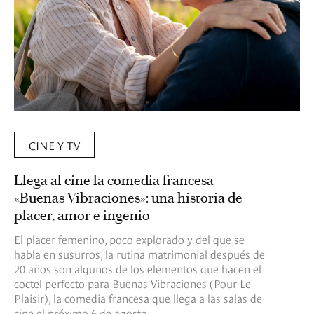
CINE Y TV
Llega al cine la comedia francesa
«Buenas Vibraciones»: una historia de
placer, amor e ingenio
El placer femenino, poco explorado y del que se
habla en susurros, la rutina matrimonial después de
20 años son algunos de los elementos que hacen el
coctel perfecto para Buenas Vibraciones (Pour Le
Plaisir), la comedia francesa que llega a las salas de
cine el próximo 6 de agosto.