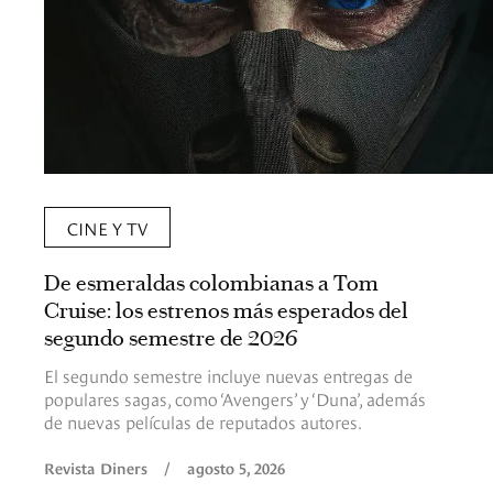
CINE Y TV
De esmeraldas colombianas a Tom
Cruise: los estrenos más esperados del
segundo semestre de 2026
El segundo semestre incluye nuevas entregas de
populares sagas, como ‘Avengers’ y ‘Duna’, además
de nuevas películas de reputados autores.
Revista Diners
/
agosto 5, 2026