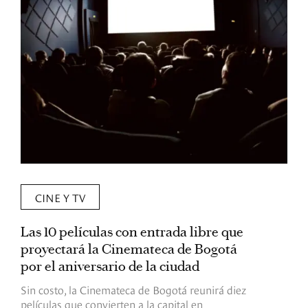
CINE Y TV
Las 10 películas con entrada libre que
D
proyectará la Cinemateca de Bogotá
C
por el aniversario de la ciudad
s
Sin costo, la Cinemateca de Bogotá reunirá diez
E
películas que convierten a la capital en
p