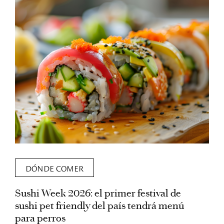
DÓNDE COMER
Sushi Week 2026: el primer festival de
L
sushi pet friendly del país tendrá menú
s
para perros
v