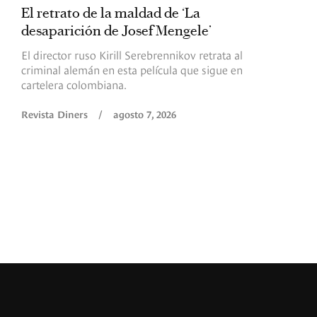
El retrato de la maldad de ‘La
L
desaparición de Josef Mengele’
d
d
El director ruso Kirill Serebrennikov retrata al
criminal alemán en esta película que sigue en
F
cartelera colombiana.
s
O
Revista Diners
/
agosto 7, 2026
é
c
p
a
R