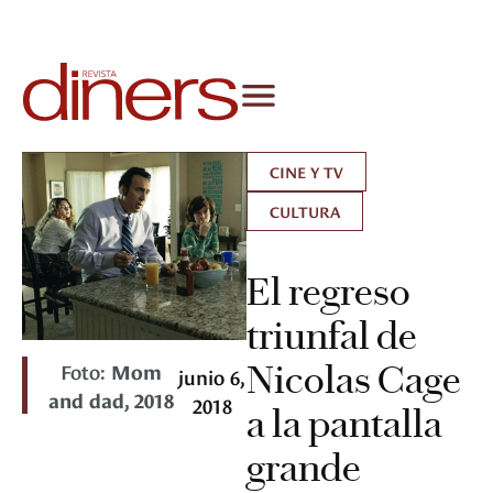
CINE Y TV
CULTURA
El regreso
triunfal de
Foto:
Mom
Nicolas Cage
junio 6,
and dad, 2018
2018
a la pantalla
grande