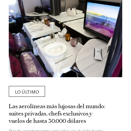
LO ÚLTIMO
Las aerolíneas más lujosas del mundo:
E
suites privadas, chefs exclusivos y
d
vuelos de hasta 30.000 dólares
E
c
Desde apartamentos privados en el cielo hasta