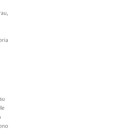
rau,
oria
su
le
a
mono