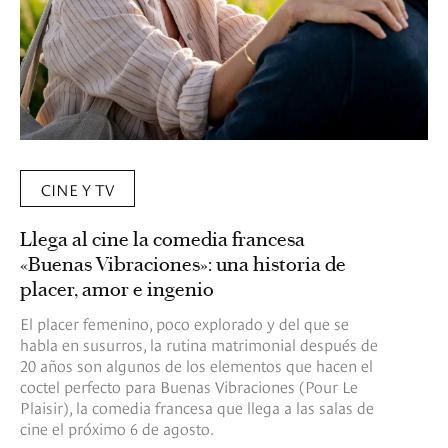
CINE Y TV
Llega al cine la comedia francesa
«Buenas Vibraciones»: una historia de
placer, amor e ingenio
El placer femenino, poco explorado y del que se
habla en susurros, la rutina matrimonial después de
20 años son algunos de los elementos que hacen el
coctel perfecto para Buenas Vibraciones (Pour Le
Plaisir), la comedia francesa que llega a las salas de
cine el próximo 6 de agosto.