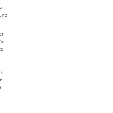
sa
, no
er
mún
ce
 el
ue
s