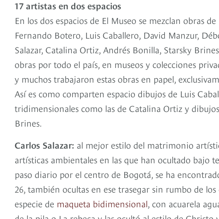
17 artistas en dos espacios
En los dos espacios de El Museo se mezclan obras de
Fernando Botero, Luis Caballero, David Manzur, Débo
Salazar, Catalina Ortiz, Andrés Bonilla, Starsky Brin
obras por todo el país, en museos y colecciones priva
y muchos trabajaron estas obras en papel, exclusivam
Así es como comparten espacio dibujos de Luis Caball
tridimensionales como las de Catalina Ortiz y dibujos 
Brines.
Carlos Salazar:
al mejor estilo del matrimonio artíst
artísticas ambientales en las que han ocultado bajo
paso diario por el centro de Bogotá, se ha encontrado 
26, también ocultas en ese trasegar sin rumbo de los
especie de
maqueta bidimensional
, con acuarela ag
de la pila o La rebeca y las ocultó al estilo de Christ