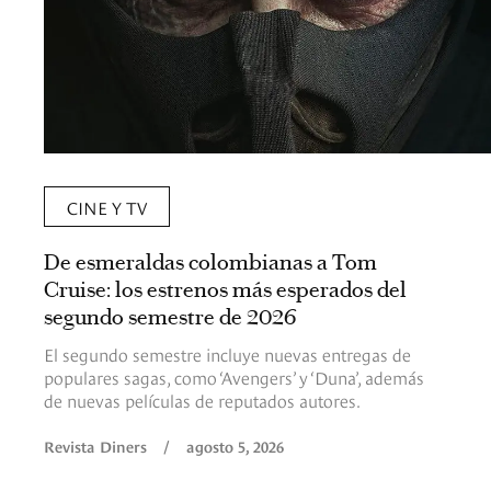
CINE Y TV
De esmeraldas colombianas a Tom
Cruise: los estrenos más esperados del
segundo semestre de 2026
El segundo semestre incluye nuevas entregas de
populares sagas, como ‘Avengers’ y ‘Duna’, además
de nuevas películas de reputados autores.
Revista Diners
/
agosto 5, 2026