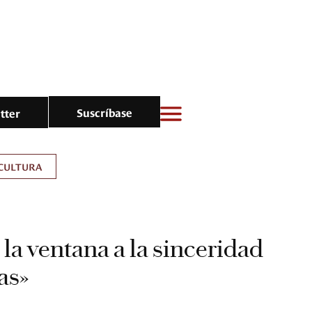
Suscríbase
tter
CULTURA
 la ventana a la sinceridad
tas»