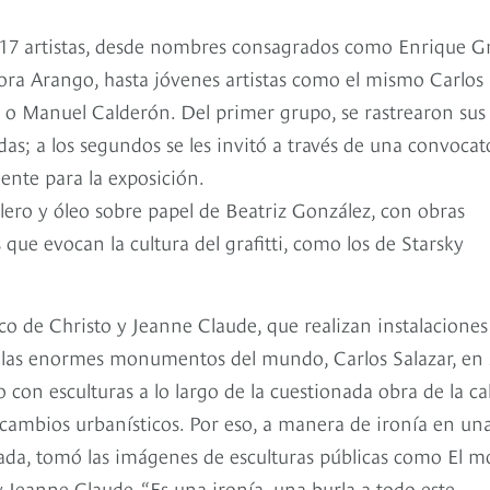
 17 artistas, desde nombres consagrados como Enrique G
ra Arango, hasta jóvenes artistas como el mismo Carlos
es o Manuel Calderón. Del primer grupo, se rastrearon sus
das; a los segundos se les invitó a través de una convocat
ente para la exposición.
ero y óleo sobre papel de Beatriz González, con obras
que evocan la cultura del grafitti, como los de Starsky
ico de Christo y Jeanne Claude, que realizan instalaciones
 telas enormes monumentos del mundo, Carlos Salazar, en 
con esculturas a lo largo de la cuestionada obra de la cal
 cambios urbanísticos. Por eso, a manera de ironía en un
uada, tomó las imágenes de esculturas públicas como El 
o y Jeanne Claude. “Es una ironía, una burla a todo este