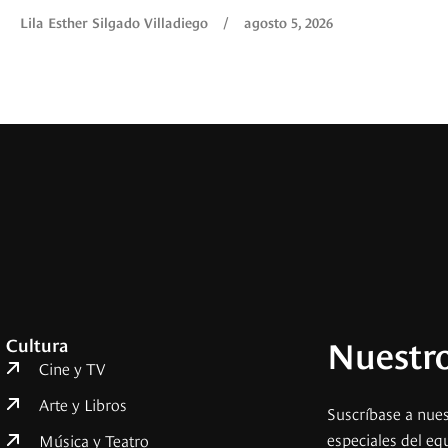
Lila Esther Silgado Villadiego
/
agosto 5, 2026
Nuestro
Cultura
Cine y TV
Arte y Libros
Suscríbase a nues
especiales del eq
Música y Teatro