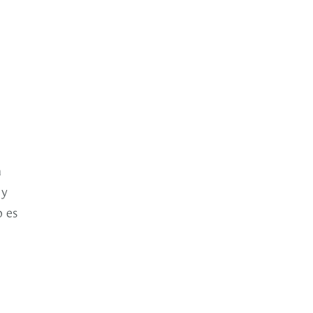
a
 y
o es