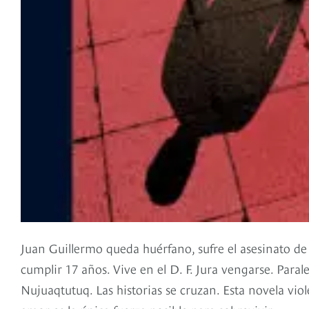
Juan Guillermo queda huérfano, sufre el asesinato de
cumplir 17 años. Vive en el D. F. Jura vengarse. Pa
Nujuaqtutuq. Las historias se cruzan. Esta novela vio