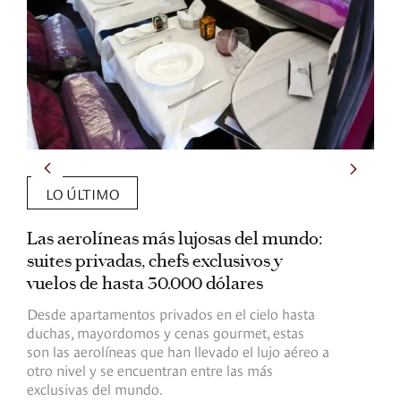
LO ÚLTIMO
Las aerolíneas más lujosas del mundo:
E
suites privadas, chefs exclusivos y
d
vuelos de hasta 30.000 dólares
E
c
Desde apartamentos privados en el cielo hasta
c
duchas, mayordomos y cenas gourmet, estas
son las aerolíneas que han llevado el lujo aéreo a
R
otro nivel y se encuentran entre las más
exclusivas del mundo.