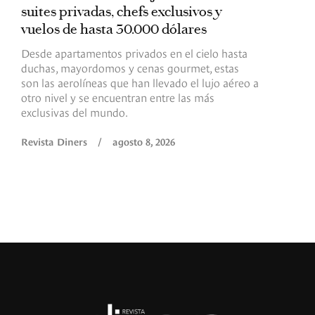
suites privadas, chefs exclusivos y
d
vuelos de hasta 30.000 dólares
E
c
Desde apartamentos privados en el cielo hasta
c
duchas, mayordomos y cenas gourmet, estas
son las aerolíneas que han llevado el lujo aéreo a
R
otro nivel y se encuentran entre las más
exclusivas del mundo.
Revista Diners
/
agosto 8, 2026