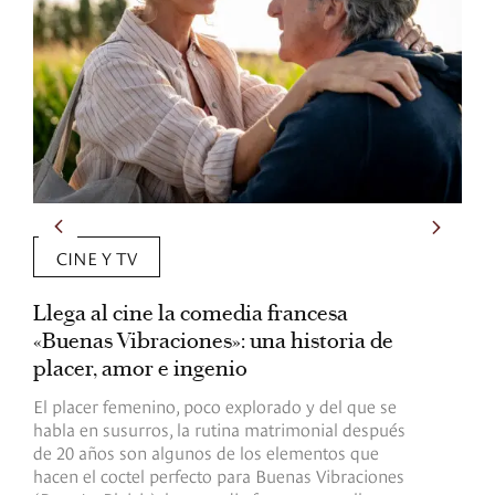
CINE Y TV
Llega al cine la comedia francesa
C
«Buenas Vibraciones»: una historia de
d
placer, amor e ingenio
e
El placer femenino, poco explorado y del que se
A
habla en susurros, la rutina matrimonial después
p
de 20 años son algunos de los elementos que
d
hacen el coctel perfecto para Buenas Vibraciones
c