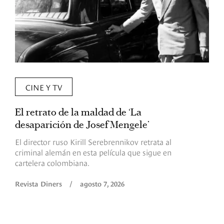
CINE Y TV
El retrato de la maldad de ‘La
L
desaparición de Josef Mengele’
d
d
El director ruso Kirill Serebrennikov retrata al
criminal alemán en esta película que sigue en
F
cartelera colombiana.
s
O
Revista Diners
/
agosto 7, 2026
é
c
p
a