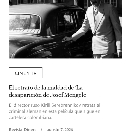
CINE Y TV
El retrato de la maldad de ‘La
L
desaparición de Josef Mengele’
d
d
El director ruso Kirill Serebrennikov retrata al
criminal alemán en esta película que sigue en
F
cartelera colombiana.
s
O
Revista Diners
/
agosto 7, 2026
é