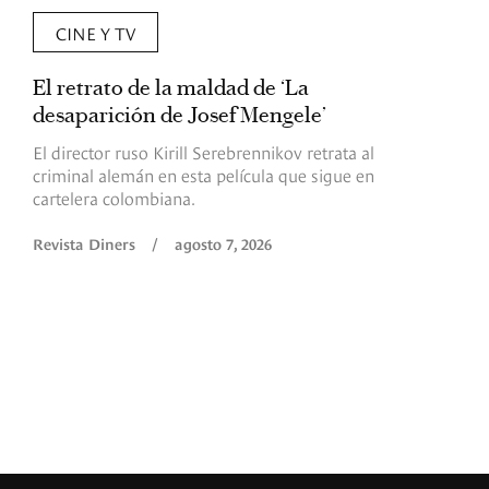
CINE Y TV
El retrato de la maldad de ‘La
L
desaparición de Josef Mengele’
d
d
El director ruso Kirill Serebrennikov retrata al
criminal alemán en esta película que sigue en
F
cartelera colombiana.
s
O
Revista Diners
/
agosto 7, 2026
é
c
p
a
R