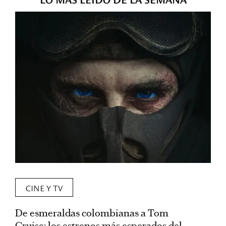
CINE Y TV
De esmeraldas colombianas a Tom
L
Cruise: los estrenos más esperados del
«