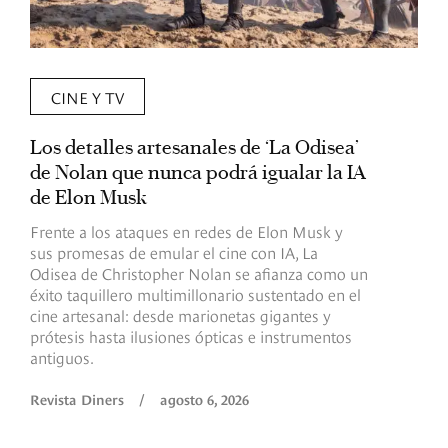
CINE Y TV
Los detalles artesanales de ‘La Odisea’
R
de Nolan que nunca podrá igualar la IA
m
de Elon Musk
I
Frente a los ataques en redes de Elon Musk y
E
sus promesas de emular el cine con IA, La
e
Odisea de Christopher Nolan se afianza como un
b
éxito taquillero multimillonario sustentado en el
C
cine artesanal: desde marionetas gigantes y
c
prótesis hasta ilusiones ópticas e instrumentos
antiguos.
R
Revista Diners
/
agosto 6, 2026