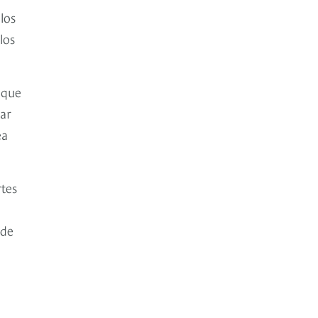
los
los
 que
tar
ea
tes
 de
e