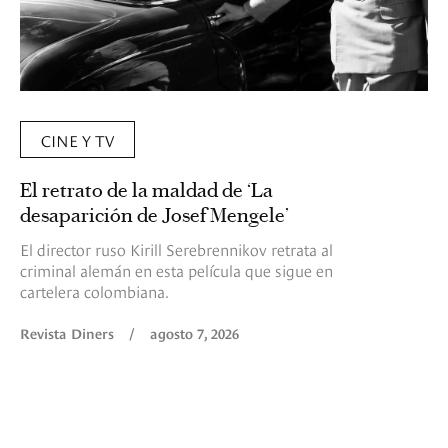
CINE Y TV
El retrato de la maldad de ‘La
desaparición de Josef Mengele’
El director ruso Kirill Serebrennikov retrata al
criminal alemán en esta película que sigue en
cartelera colombiana.
Revista Diners
/
agosto 7, 2026