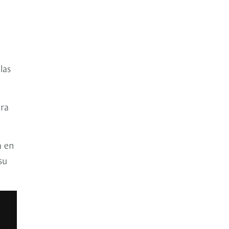
las
ura
a en
su