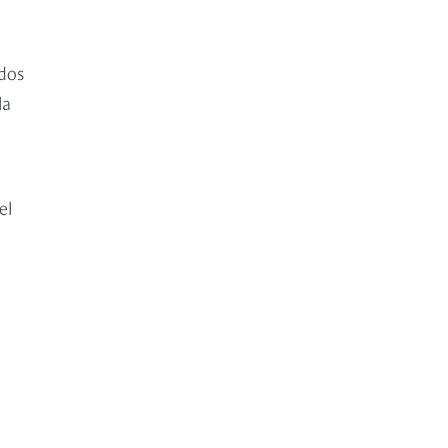
dos
la
el