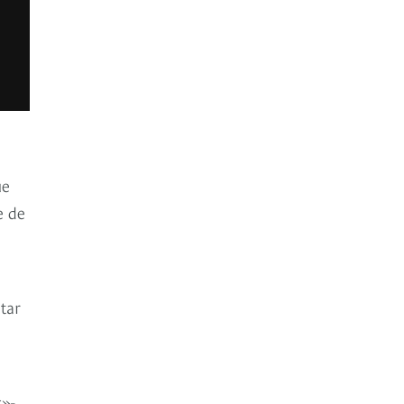
ue
e de
tar
»-,