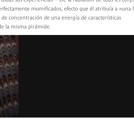
rfectamente momificados, efecto que él atribuía a «una 
 de concentración de una energía de características
 de la misma pirámide.