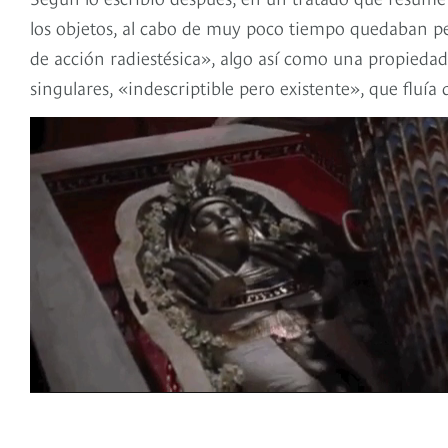
los objetos, al cabo de muy poco tiempo quedaban pe
de acción radiestésica», algo así como una propiedad
singulares, «indescriptible pero existente», que fluía