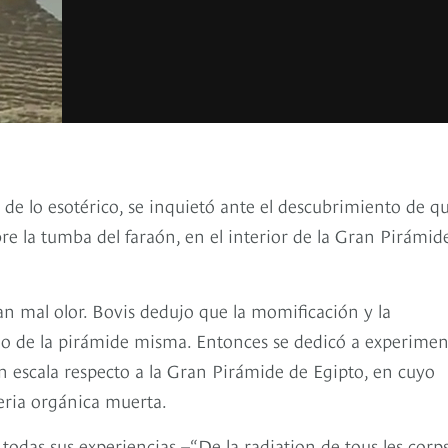
de lo esotérico, se inquietó ante el descubrimiento de q
re la tumba del faraón, en el interior de la Gran Pirámid
 mal olor. Bovis dedujo que la momificación y la
ujo de la pirámide misma. Entonces se dedicó a experimen
n escala respecto a la Gran Pirámide de Egipto, en cuyo
eria orgánica muerta.
odas sus experiencias –“De la radiation de tous les corps