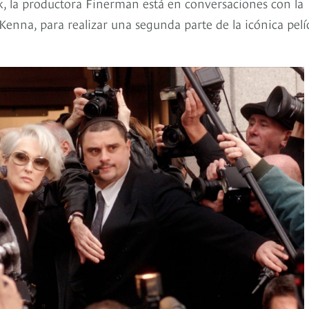
k, la productora Finerman está en conversaciones con la
cKenna, para realizar una segunda parte de la icónica pelí