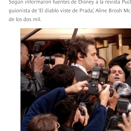
Según informaron fuentes de Disney a la revista Puc
guionista de ‘El diablo viste de Prada’, Aline Brosh M
de los dos mil.