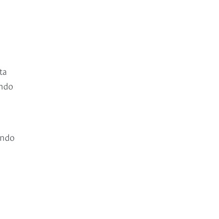
ta
ando
ando