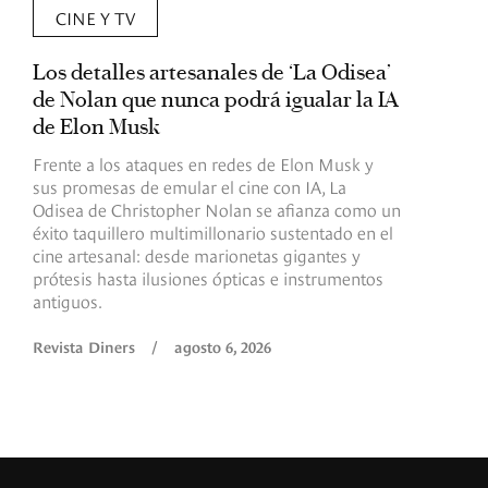
CINE Y TV
Los detalles artesanales de ‘La Odisea’
R
de Nolan que nunca podrá igualar la IA
m
de Elon Musk
I
Frente a los ataques en redes de Elon Musk y
E
sus promesas de emular el cine con IA, La
e
Odisea de Christopher Nolan se afianza como un
b
éxito taquillero multimillonario sustentado en el
C
cine artesanal: desde marionetas gigantes y
c
prótesis hasta ilusiones ópticas e instrumentos
antiguos.
R
Revista Diners
/
agosto 6, 2026