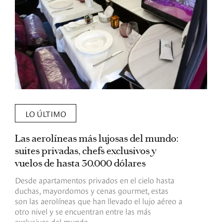
LO ÚLTIMO
Las aerolíneas más lujosas del mundo:
E
suites privadas, chefs exclusivos y
d
vuelos de hasta 30.000 dólares
E
c
Desde apartamentos privados en el cielo hasta
c
duchas, mayordomos y cenas gourmet, estas
son las aerolíneas que han llevado el lujo aéreo a
R
otro nivel y se encuentran entre las más
exclusivas del mundo.