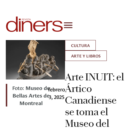
CULTURA
ARTE Y LIBROS
Arte INUIT: el
Ártico
Foto:
Museo de
febrero
Bellas Artes de
3, 2025
Canadiense
Montreal
se toma el
Museo del