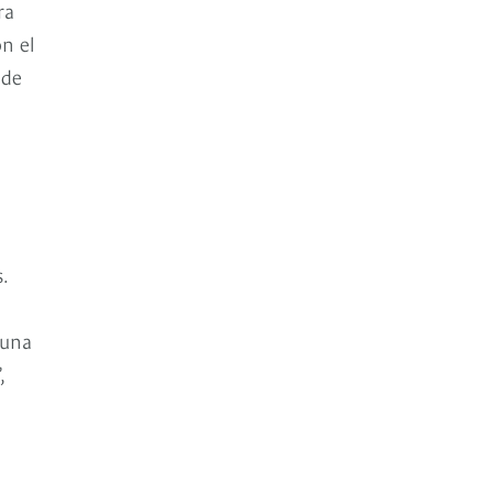
ra
on el
 de
.
 una
,