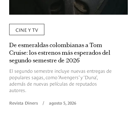
CINE Y TV
De esmeraldas colombianas a Tom
L
Cruise: los estrenos más esperados del
«
segundo semestre de 2026
p
El segundo semestre incluye nuevas entregas de
E
populares sagas, como ‘Avengers’ y ‘Duna’,
h
además de nuevas películas de reputados
d
autores.
h
(
l
Revista Diners
/
agosto 5, 2026
L